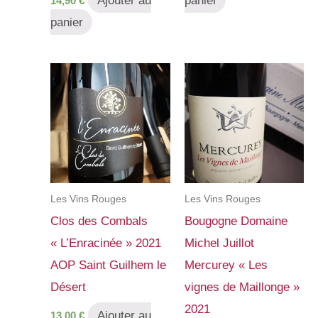
Ajouter au
panier
14,90
€
panier
Les Vins Rouges
Les Vins Rouges
Clos des Combals
Bougogne Domaine
« L’Enracinée » 2021
Michel Juillot
AOP Saint Guilhem le
Mercurey « Les
Désert
vignes de Maillonge »
2021
Ajouter au
13,00
€