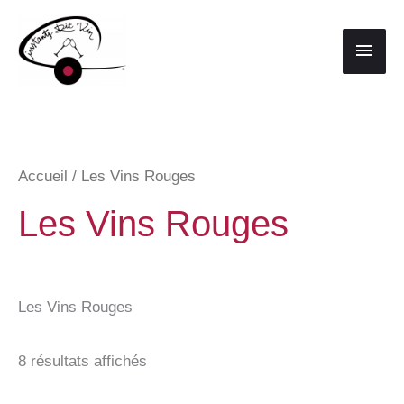
Aller
au
Men
contenu
princ
Accueil
/ Les Vins Rouges
Les Vins Rouges
Les Vins Rouges
Trié
8 résultats affichés
par