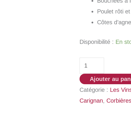
Bouchées à l
Poulet rôti e
Côtes d’agnea
Disponibilité :
En st
quantité
de
Ajouter au pan
Artisans
Catégorie :
Les Vin
Partisans
Carignan
,
Corbière
VDF
"Je
vois