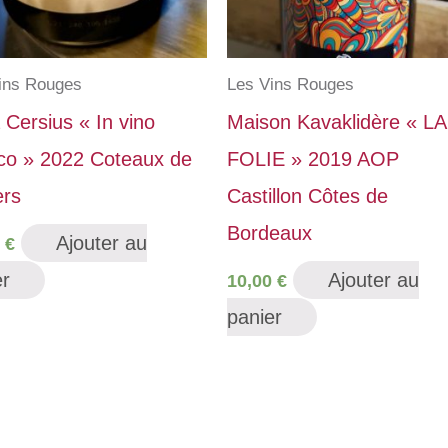
ins Rouges
Les Vins Rouges
 Cersius « In vino
Maison Kavaklidère « LA
ico » 2022 Coteaux de
FOLIE » 2019 AOP
ers
Castillon Côtes de
Bordeaux
Ajouter au
0
€
er
Ajouter au
10,00
€
panier