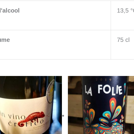
la
'alcool
13,5 
vie
en
ume
75 cl
vert"100%
Carignan
2022