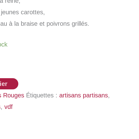
a reine,
t jeunes carottes,
u à la braise et poivrons grillés.
ock
ier
s Rouges
Étiquettes :
artisans partisans
,
s
,
vdf