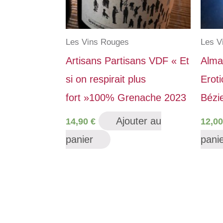
Les Vins Rouges
Les V
Artisans Partisans VDF « Et
Alma
si on respirait plus
Erot
fort »100% Grenache 2023
Bézi
Ajouter au
14,90
€
12,0
panier
pani