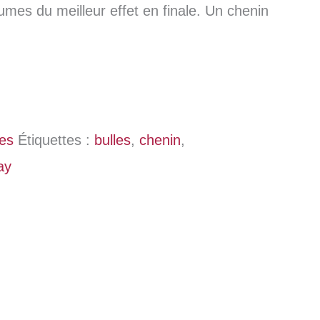
umes du meilleur effet en finale. Un chenin
les
Étiquettes :
bulles
,
chenin
,
ay