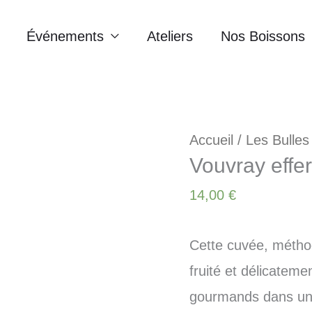
Événements
Ateliers
Nos Boissons
Accueil
/
Les Bulles
Vouvray effe
14,00
€
Cette cuvée, méthod
fruité et délicatem
gourmands dans une