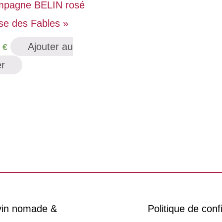
pagne BELIN rosé
se des Fables »
Ajouter au
0
€
er
 vin nomade &
Politique de confi