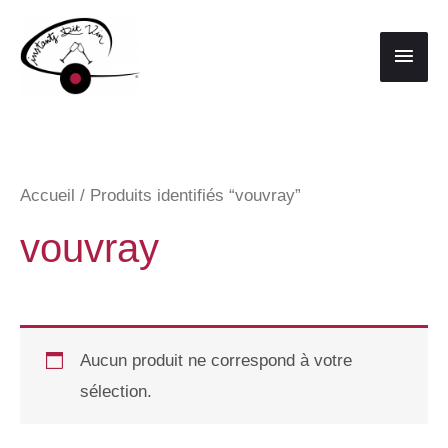
Aller
au
Men
contenu
princ
Accueil
/ Produits identifiés “vouvray”
vouvray
Aucun produit ne correspond à votre
sélection.