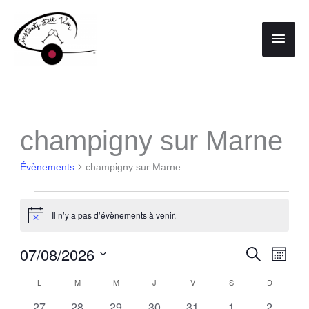
Aller
au
Men
contenu
princ
champigny sur Marne
Évènements
champigny sur Marne
Évènements
Il n’y a pas d’évènements à venir.
Notice
07/08/2026
Recherche
Recherche
Navig
Mois
Sélectionnez
et
de
L
LUNDI
M
MARDI
M
MERCREDI
J
JEUDI
V
VENDREDI
S
SAMEDI
D
DIMANCH
Calendrier
une
navigation
vues
0
0
0
0
0
0
0
27
28
29
30
31
1
2
de