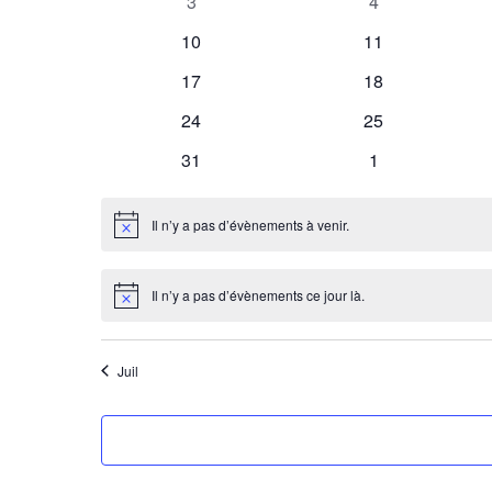
0
0
3
4
Évènements
évènements
évènements
0
0
10
11
évènements
évènements
0
0
17
18
évènements
évènements
0
0
24
25
évènements
évènements
0
0
31
1
évènements
évènements
Il n’y a pas d’évènements à venir.
Notice
Il n’y a pas d’évènements ce jour là.
Notice
Juil