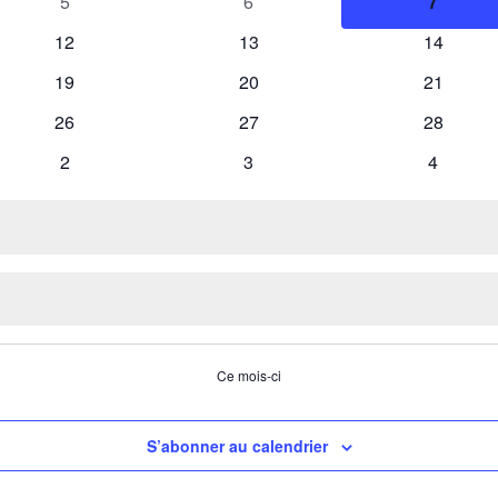
0
0
0
5
6
7
évènements
évènements
évènem
0
0
0
12
13
14
évènements
évènements
évèneme
0
0
0
19
20
21
évènements
évènements
évèneme
0
0
0
26
27
28
évènements
évènements
évèneme
0
0
0
2
3
4
évènements
évènements
évèneme
Ce mois-ci
S’abonner au calendrier