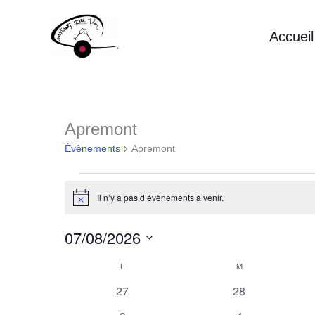
Aller
Accueil
au
contenu
Apremont
Évènements
Apremont
Évènements
Il n’y a pas d’évènements à venir.
Notice
07/08/2026
Sélectionnez
L
LUNDI
M
MARDI
Calendrier
une
0
0
27
28
de
évènements
évènements
date.