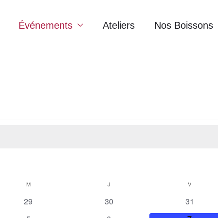
Événements
Ateliers
Nos Boissons
M
MERCREDI
J
JEUDI
V
VENDRED
0
0
0
29
30
31
évènements
évènements
évèneme