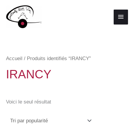
Aller
au
Men
contenu
princ
Accueil
/ Produits identifiés “IRANCY”
IRANCY
Voici le seul résultat