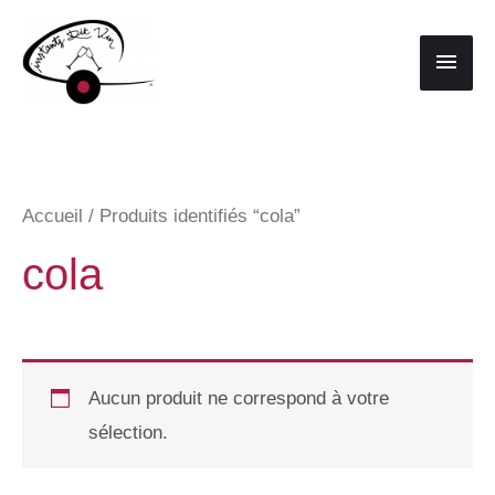
Aller
au
Men
contenu
princ
Accueil
/ Produits identifiés “cola”
cola
Aucun produit ne correspond à votre
sélection.