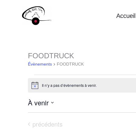
Aller
Accueil
au
contenu
FOODTRUCK
Évènements
FOODTRUCK
Évènements
Il n’y a pas d’évènements à venir.
Notice
À venir
Sélectionnez
Évènements
précédents
une
date.