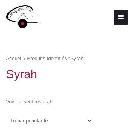
Aller
au
Men
contenu
princ
Accueil
/ Produits identifiés “Syrah”
Syrah
Voici le seul résultat