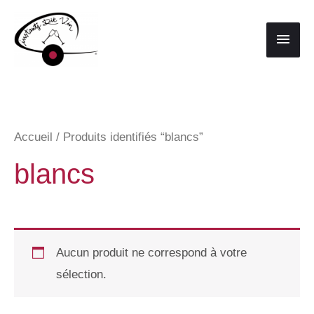
Aller
au
Men
contenu
princ
Accueil
/ Produits identifiés “blancs”
blancs
Aucun produit ne correspond à votre
sélection.