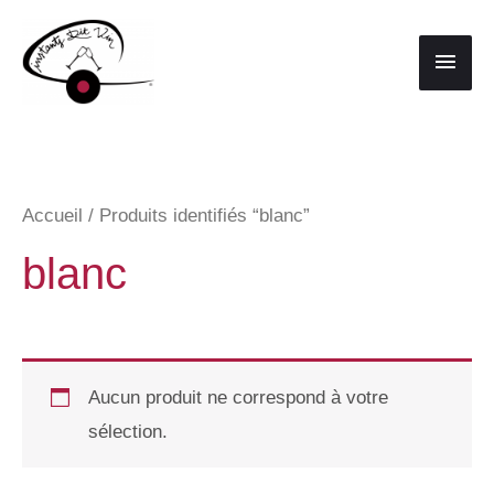
Aller
au
Men
contenu
princ
Accueil
/ Produits identifiés “blanc”
blanc
Aucun produit ne correspond à votre
sélection.